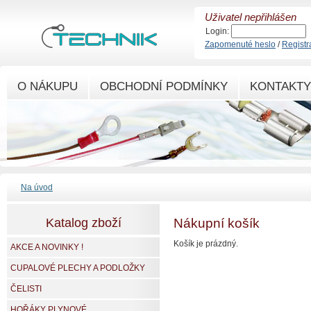
Uživatel nepřihlášen
Login:
Zapomenuté heslo
/
Registr
O NÁKUPU
OBCHODNÍ PODMÍNKY
KONTAKTY
Na úvod
Katalog zboží
Nákupní košík
Košík je prázdný.
AKCE A NOVINKY !
CUPALOVÉ PLECHY A PODLOŽKY
ČELISTI
HOŘÁKY PLYNOVÉ