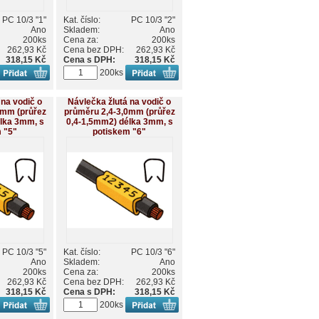
PC 10/3 "1"
Kat. číslo:
PC 10/3 "2"
Ano
Skladem:
Ano
200ks
Cena za:
200ks
262,93 Kč
Cena bez DPH:
262,93 Kč
318,15 Kč
Cena s DPH:
318,15 Kč
200ks
 na vodič o
Návlečka žlutá na vodič o
0mm (průřez
průměru 2,4-3,0mm (průřez
lka 3mm, s
0,4-1,5mm2) délka 3mm, s
 "5"
potiskem "6"
PC 10/3 "5"
Kat. číslo:
PC 10/3 "6"
Ano
Skladem:
Ano
200ks
Cena za:
200ks
262,93 Kč
Cena bez DPH:
262,93 Kč
318,15 Kč
Cena s DPH:
318,15 Kč
200ks