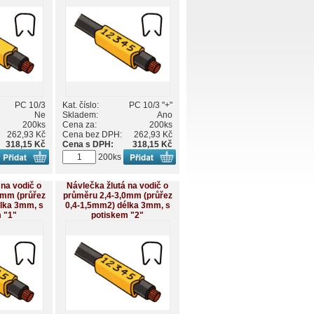
PC 10/3
Kat. číslo:
PC 10/3 "+"
Ne
Skladem:
Ano
200ks
Cena za:
200ks
262,93 Kč
Cena bez DPH:
262,93 Kč
318,15 Kč
Cena s DPH:
318,15 Kč
200ks
 na vodič o
Návlečka žlutá na vodič o
0mm (průřez
průměru 2,4-3,0mm (průřez
lka 3mm, s
0,4-1,5mm2) délka 3mm, s
 "1"
potiskem "2"