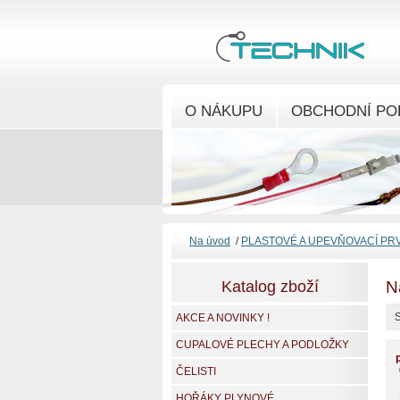
O NÁKUPU
OBCHODNÍ PO
Na úvod
/
PLASTOVÉ A UPEVŇOVACÍ PR
Katalog zboží
N
S
AKCE A NOVINKY !
CUPALOVÉ PLECHY A PODLOŽKY
ČELISTI
HOŘÁKY PLYNOVÉ