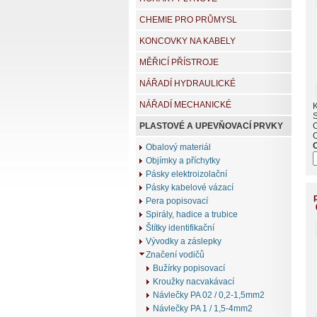
CHEMIE PRO PRŮMYSL
KONCOVKY NA KABELY
MĚŘICÍ PŘÍSTROJE
NÁŘADÍ HYDRAULICKÉ
NÁŘADÍ MECHANICKÉ
K
PLASTOVÉ A UPEVŇOVACÍ PRVKY
Obalový materiál
Objímky a příchytky
Pásky elektroizolační
Pásky kabelové vázací
Pera popisovací
Spirály, hadice a trubice
Štítky identifikační
Vývodky a záslepky
Značení vodičů
Bužírky popisovací
Kroužky nacvakávací
Návlečky PA 02 / 0,2-1,5mm2
Návlečky PA 1 / 1,5-4mm2