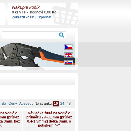
Nákupní košík
0 ks v celk. hodnotě 0,00 Kč
Zobrazit košík
|
Objednat
čísla
Ceny
Abecedy
Na stránku:
16
24
48
 na vodič o
Návlečka žlutá na vodič o
0mm (průřez
průměru 2,4-3,0mm (průřez
ka 3mm, bez
0,4-1,5mm2) délka 3mm, s
ku
potiskem "+"