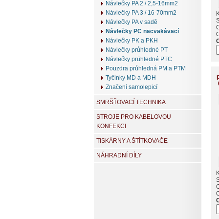
Návlečky PA 2 / 2,5-16mm2
Návlečky PA 3 / 16-70mm2
K
Návlečky PA v sadě
Návlečky PC nacvakávací
Návlečky PK a PKH
Návlečky průhledné PT
Návlečky průhledné PTC
Pouzdra průhledná PM a PTM
Tyčinky MD a MDH
Značení samolepicí
SMRŠŤOVACÍ TECHNIKA
STROJE PRO KABELOVOU
KONFEKCI
TISKÁRNY A ŠTÍTKOVAČE
NÁHRADNÍ DÍLY
K