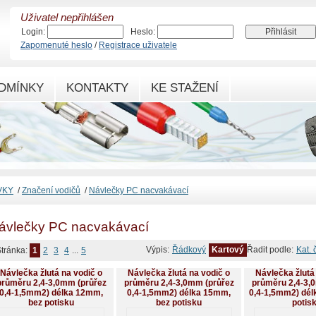
Uživatel nepřihlášen
Login:
Heslo:
Zapomenuté heslo
/
Registrace uživatele
DMÍNKY
KONTAKTY
KE STAŽENÍ
VKY
/
Značení vodičů
/
Návlečky PC nacvakávací
ávlečky PC nacvakávací
Výpis:
Řádkový
Kartový
Řadit podle:
Kat. 
tránka:
1
2
3
4
...
5
Návlečka žlutá na vodič o
Návlečka žlutá na vodič o
Návlečka žlutá
průměru 2,4-3,0mm (průřez
průměru 2,4-3,0mm (průřez
průměru 2,4-3,
0,4-1,5mm2) délka 12mm,
0,4-1,5mm2) délka 15mm,
0,4-1,5mm2) dél
bez potisku
bez potisku
potis