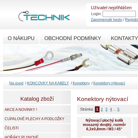
Uživatel nepřihlášen
Login:
Zapomenuté heslo
/
Registr
O NÁKUPU
OBCHODNÍ PODMÍNKY
KONTAKTY
Na úvod
/
KONCOVKY NA KABELY
/
Konektory
/
Konektory nýtovací
Katalog zboží
Konektory nýtovací
Stránka:
1
2
3
4
...
5
AKCE A NOVINKY !
CUPALOVÉ PLECHY A PODLOŽKY
Nýtovací plochý kolík
mosazný dvojitý, rozměr
ČELISTI
6,3x0,8mm / M3 / 45°
HOŘÁKY PLYNOVÉ