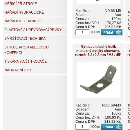
MĚŘICÍ PŘÍSTROJE
Kat. číslo:
ND 68-M5
K
NÁŘADÍ HYDRAULICKÉ
Skladem:
Ano
S
Cena za:
100ks
C
NÁŘADÍ MECHANICKÉ
Cena bez DPH:
170,27 Kč
C
Cena s DPH:
206,03 Kč
C
PLASTOVÉ A UPEVŇOVACÍ PRVKY
100ks
SMRŠŤOVACÍ TECHNIKA
Nýtovací plochý kolík
STROJE PRO KABELOVOU
mosazný dvojitý cínovaný,
KONFEKCI
rozměr 6,3x0,8mm / M3 / 45°
r
TISKÁRNY A ŠTÍTKOVAČE
NÁHRADNÍ DÍLY
Kat. číslo:
NDC 68-M3
K
Skladem:
Ano
S
Cena za:
100ks
C
Cena bez DPH:
180,93 Kč
C
Cena s DPH:
218,92 Kč
C
100ks