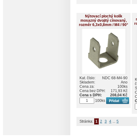
Nýtovací plochý kolík
mosazný dvojitý cínovaný,
r
rozměr 6,3x0,8mm / M4 / 90°
Kat. číslo:
NDC 68-M4-90
K
Skladem:
Ano
č
Cena za:
100ks
S
Cena bez DPH:
171,93 Kč
C
Cena s DPH:
208,04 Kč
C
100ks
C
Stránka:
1
2
3
4
...
5