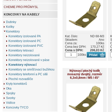
CHEMIE PRO PRŮMYSL
KONCOVKY NA KABELY
Dutinky
Kolíky
Konektory
Kat. číslo:
ND 68-M3
K
Konektory izolované PA
Skladem:
Ano
S
Konektory izolované PC
Cena za:
100ks
C
Konektory izolované PVC
Cena bez DPH:
170,27 Kč
C
Cena s DPH:
206,03 Kč
C
Konektory letovací
100ks
Konektory neizolované
Konektory neizolované v páse
Konektory nýtovací
Konektory se smršťovací bužírkou
Nýtovací plochý kolík
mosazný dvojitý, rozměr
Konektory telefonní a PC sítě
6,3x0,8mm / M5 / 45°
Ploché rozvaděče
Kryty konektorů
Oka
Spojky
Svorky
Vidlice
Koncovky TYCO