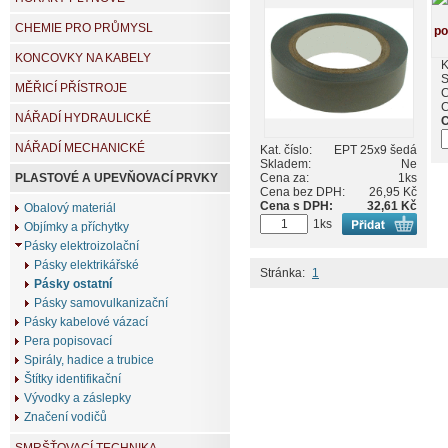
CHEMIE PRO PRŮMYSL
KONCOVKY NA KABELY
K
S
MĚŘICÍ PŘÍSTROJE
C
C
NÁŘADÍ HYDRAULICKÉ
C
NÁŘADÍ MECHANICKÉ
Kat. číslo:
EPT 25x9 šedá
Skladem:
Ne
Cena za:
1ks
PLASTOVÉ A UPEVŇOVACÍ PRVKY
Cena bez DPH:
26,95 Kč
Cena s DPH:
32,61 Kč
Obalový materiál
1ks
Objímky a příchytky
Pásky elektroizolační
Pásky elektrikářské
Stránka:
1
Pásky ostatní
Pásky samovulkanizační
Pásky kabelové vázací
Pera popisovací
Spirály, hadice a trubice
Štítky identifikační
Vývodky a záslepky
Značení vodičů