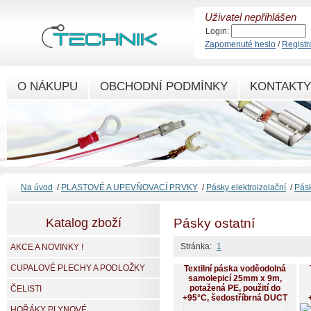
Uživatel nepřihlášen
Login:
Zapomenuté heslo
/
Registr
O NÁKUPU
OBCHODNÍ PODMÍNKY
KONTAKTY
Na úvod
/
PLASTOVÉ A UPEVŇOVACÍ PRVKY
/
Pásky elektroizolační
/
Pásk
Katalog zboží
Pásky ostatní
Stránka:
1
AKCE A NOVINKY !
CUPALOVÉ PLECHY A PODLOŽKY
Textilní páska voděodolná
samolepicí 25mm x 9m,
potažená PE, použití do
ČELISTI
+95°C, šedostříbrná DUCT
HOŘÁKY PLYNOVÉ