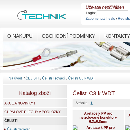
Uživatel nepřihlášen
Login:
Zapomenuté heslo
/
Registr
O NÁKUPU
OBCHODNÍ PODMÍNKY
KONTAKTY
Na úvod
/
ČELISTI
/
Čelisti lisovací
/
Čelisti C3 k WDT
Katalog zboží
Čelisti C3 k WDT
Stránka:
1
AKCE A NOVINKY !
CUPALOVÉ PLECHY A PODLOŽKY
Aretace k PP pro
neizolované konektory
ČELISTI
6,3x0,8mm
Čelisti děrovací