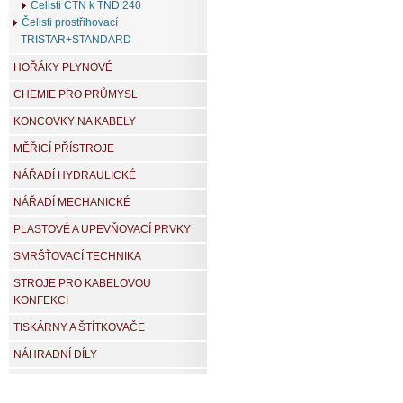
Čelisti CTN k TND 240
Čelisti prostřihovací
TRISTAR+STANDARD
HOŘÁKY PLYNOVÉ
CHEMIE PRO PRŮMYSL
KONCOVKY NA KABELY
MĚŘICÍ PŘÍSTROJE
NÁŘADÍ HYDRAULICKÉ
NÁŘADÍ MECHANICKÉ
PLASTOVÉ A UPEVŇOVACÍ PRVKY
SMRŠŤOVACÍ TECHNIKA
STROJE PRO KABELOVOU
KONFEKCI
TISKÁRNY A ŠTÍTKOVAČE
NÁHRADNÍ DÍLY