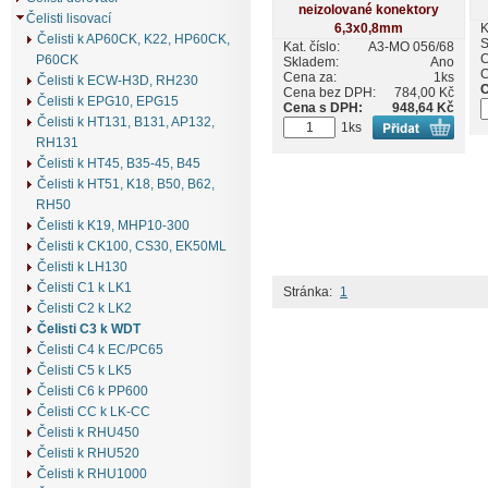
Čelisti lisovací
K
Čelisti k AP60CK, K22, HP60CK,
S
Kat. číslo:
A3-MO 056/68
C
P60CK
Skladem:
Ano
C
Cena za:
1ks
Čelisti k ECW-H3D, RH230
C
Cena bez DPH:
784,00 Kč
Čelisti k EPG10, EPG15
Cena s DPH:
948,64 Kč
Čelisti k HT131, B131, AP132,
1ks
RH131
Čelisti k HT45, B35-45, B45
Čelisti k HT51, K18, B50, B62,
RH50
Čelisti k K19, MHP10-300
Čelisti k CK100, CS30, EK50ML
Čelisti k LH130
Čelisti C1 k LK1
Stránka:
1
Čelisti C2 k LK2
Čelisti C3 k WDT
Čelisti C4 k EC/PC65
Čelisti C5 k LK5
Čelisti C6 k PP600
Čelisti CC k LK-CC
Čelisti k RHU450
Čelisti k RHU520
Čelisti k RHU1000