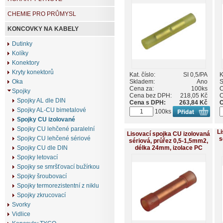
CHEMIE PRO PRŮMYSL
KONCOVKY NA KABELY
Dutinky
Kolíky
Konektory
Kryty konektorů
Kat. číslo:
SI 0,5/PA
K
Skladem:
Ano
S
Oka
Cena za:
100ks
C
Spojky
Cena bez DPH:
218,05 Kč
C
Spojky AL dle DIN
Cena s DPH:
263,84 Kč
C
Spojky AL-CU bimetalové
100ks
Spojky CU izolované
Spojky CU lehčené paralelní
Li
Lisovací spojka CU izolovaná
Spojky CU lehčené sériové
s
sériová, průřez 0,5-1,5mm2,
délka 24mm, izolace PC
Spojky CU dle DIN
Spojky letovací
Spojky se smršťovací bužírkou
Spojky šroubovací
Spojky termorezistentní z niklu
Spojky zkrucovací
Svorky
Vidlice