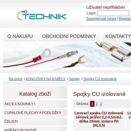
Uživatel nepřihlášen
Login:
Zapomenuté heslo
/
Registr
O NÁKUPU
OBCHODNÍ PODMÍNKY
KONTAKTY
Na úvod
/
KONCOVKY NA KABELY
/
Spojky
/
Spojky CU izolované
Katalog zboží
Spojky CU izolované
Stránka:
1
2
3
AKCE A NOVINKY !
CUPALOVÉ PLECHY A PODLOŽKY
Lisovací spojka CU izolovaná
Li
sériová, průřez 0,2-0,5mm2,
s
délka 20mm, izolace PA
ČELISTI
(NL0,5)
HOŘÁKY PLYNOVÉ