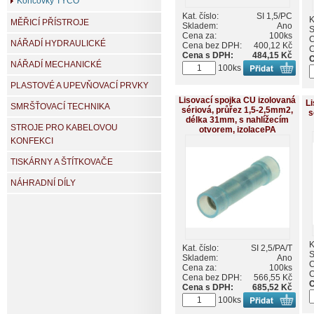
Koncovky TYCO
Kat. číslo:
SI 1,5/PC
K
MĚŘICÍ PŘÍSTROJE
Skladem:
Ano
S
Cena za:
100ks
C
NÁŘADÍ HYDRAULICKÉ
Cena bez DPH:
400,12 Kč
C
Cena s DPH:
484,15 Kč
C
NÁŘADÍ MECHANICKÉ
100ks
PLASTOVÉ A UPEVŇOVACÍ PRVKY
Lisovací spojka CU izolovaná
Li
SMRŠŤOVACÍ TECHNIKA
sériová, průřez 1,5-2,5mm2,
s
délka 31mm, s nahlížecím
STROJE PRO KABELOVOU
otvorem, izolacePA
KONFEKCI
TISKÁRNY A ŠTÍTKOVAČE
NÁHRADNÍ DÍLY
K
Kat. číslo:
SI 2,5/PA/T
S
Skladem:
Ano
C
Cena za:
100ks
C
Cena bez DPH:
566,55 Kč
C
Cena s DPH:
685,52 Kč
100ks