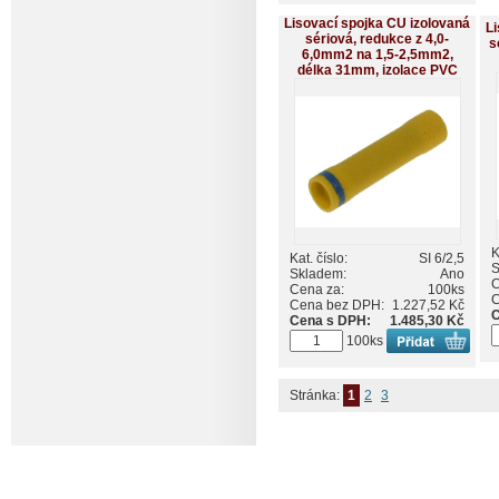
Lisovací spojka CU izolovaná
Li
sériová, redukce z 4,0-
s
6,0mm2 na 1,5-2,5mm2,
délka 31mm, izolace PVC
K
Kat. číslo:
SI 6/2,5
S
Skladem:
Ano
C
Cena za:
100ks
C
Cena bez DPH:
1.227,52 Kč
C
Cena s DPH:
1.485,30 Kč
100ks
Stránka:
1
2
3