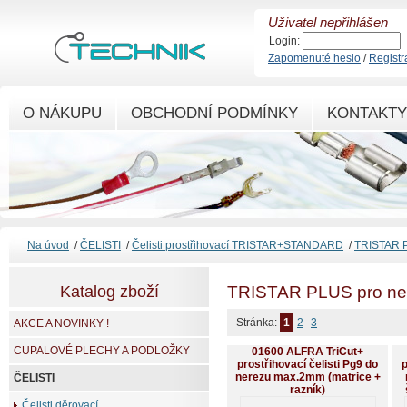
Uživatel nepřihlášen
Login:
Zapomenuté heslo
/
Registr
O NÁKUPU
OBCHODNÍ PODMÍNKY
KONTAKTY
Na úvod
/
ČELISTI
/
Čelisti prostřihovací TRISTAR+STANDARD
/
TRISTAR P
Katalog zboží
TRISTAR PLUS pro ner
Stránka:
1
2
3
AKCE A NOVINKY !
CUPALOVÉ PLECHY A PODLOŽKY
01600 ALFRA TriCut+
prostřihovací čelisti Pg9 do
p
nerezu max.2mm (matrice +
ČELISTI
razník)
Čelisti děrovací