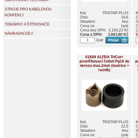
SMRŠŤOVACÍ TECHNIKA
STROJE PRO KABELOVOU
Kat.
TRISTAR PLUS
K
KONFEKCI
číslo:
18,6
č
Skladem:
Ano
S
TISKÁRNY A ŠTÍTKOVAČE
Cena za:
1pár
C
Cena bez DPH:
3.193,22 Kč
C
NÁHRADNÍ DÍLY
Cena s DPH:
3.863,80 Kč
C
1pár
01609 ALFRA TriCut+
prostřihovací čelisti Pg16 do
p
nerezu max.2mm (matrice +
razník)
Kat.
TRISTAR PLUS
K
číslo:
22,5
č
Skladem:
Ano
S
Cena za:
1pár
C