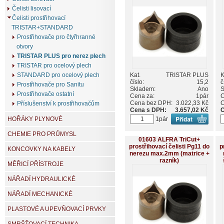
Čelisti lisovací
Čelisti prostřihovací
TRISTAR+STANDARD
Prostřihovače pro čtyřhranné
otvory
TRISTAR PLUS pro nerez plech
TRISTAR pro ocelový plech
Kat.
TRISTAR PLUS
K
STANDARD pro ocelový plech
číslo:
15,2
č
Prostřihovače pro Sanitu
Skladem:
Ano
S
Prostřihovače ostatní
Cena za:
1pár
C
Cena bez DPH:
3.022,33 Kč
C
Příslušenství k prostřihovačům
Cena s DPH:
3.657,02 Kč
C
1pár
HOŘÁKY PLYNOVÉ
CHEMIE PRO PRŮMYSL
01603 ALFRA TriCut+
prostřihovací čelisti Pg11 do
p
KONCOVKY NA KABELY
nerezu max.2mm (matrice +
razník)
MĚŘICÍ PŘÍSTROJE
NÁŘADÍ HYDRAULICKÉ
NÁŘADÍ MECHANICKÉ
PLASTOVÉ A UPEVŇOVACÍ PRVKY