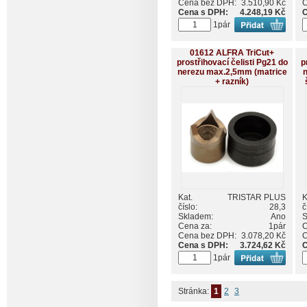
Cena bez DPH:
3.510,90 Kč
C
Cena s DPH:
4.248,19 Kč
C
1pár
01612 ALFRA TriCut+
prostřihovací čelisti Pg21 do
p
nerezu max.2,5mm (matrice
+ razník)
Kat.
TRISTAR PLUS
K
číslo:
28,3
č
Skladem:
Ano
S
Cena za:
1pár
C
Cena bez DPH:
3.078,20 Kč
C
Cena s DPH:
3.724,62 Kč
C
1pár
Stránka:
1
2
3