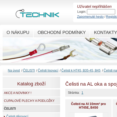
Uživatel nepřihlášen
Login:
Zapomenuté heslo
/
Registr
O NÁKUPU
OBCHODNÍ PODMÍNKY
KONTAKTY
Na úvod
/
ČELISTI
/
Čelisti lisovací
/
Čelisti k HT45, B35-45, B45
/
Čelisti n
Katalog zboží
Čelisti na AL oka a sp
Stránka:
1
AKCE A NOVINKY !
CUPALOVÉ PLECHY A PODLOŽKY
Čelisti na Al 10mm² pro
HT45E, B450
ČELISTI
Čelisti děrovací