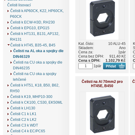
Čelisti lisovací
Čelisti k AP60CK, K22, HP60CK,
P60CK
Čelisti k ECW-H3D, RH230
Čelisti k EPG10, EPG15
Čelisti k HT131, B131, AP132,
RH131
Kat. číslo:
10 ALU-45
K
Čelisti k HT45, B35-45, B45
Skladem:
Ano
S
Čelisti na AL oka a spojky dle
Cena za:
1pár
C
Cena bez DPH:
911,40 Kč
C
DIN46329
Cena s DPH:
1.102,79 Kč
C
Čelisti na CU oka a spojky dle
1pár
DIN46235
Čelisti na CU oka a spojky
lehčené
Čelisti na Al 70mm2 pro
Č
Čelisti k HT51, K18, B50, B62,
HT45E, B450
RH50
Čelisti k K19, MHP10-300
Čelisti k CK100, CS30, EK50ML
Čelisti k LH130
Čelisti C1 k LK1
Čelisti C2 k LK2
Čelisti C3 k WDT
Čelisti C4 k EC/PC65