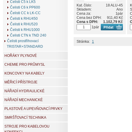
Čelisti C5 k LK5
Kat. číslo:
18 ALU-45
K
Čelisti C6 k PP600
Skladem:
Ano
S
Čelisti CC k LK-CC
Cena za:
1pár
C
Cena bez DPH:
911,40 Kč
C
Čelisti k RHU450
Cena s DPH:
1.102,79 Kč
C
Čelisti k RHU520
1pár
Čelisti k RHU1000
Čelisti CTN k TND 240
Čelisti prostřihovací
Stránka:
1
TRISTAR+STANDARD
HOŘÁKY PLYNOVÉ
CHEMIE PRO PRŮMYSL
KONCOVKY NA KABELY
MĚŘICÍ PŘÍSTROJE
NÁŘADÍ HYDRAULICKÉ
NÁŘADÍ MECHANICKÉ
PLASTOVÉ A UPEVŇOVACÍ PRVKY
SMRŠŤOVACÍ TECHNIKA
STROJE PRO KABELOVOU