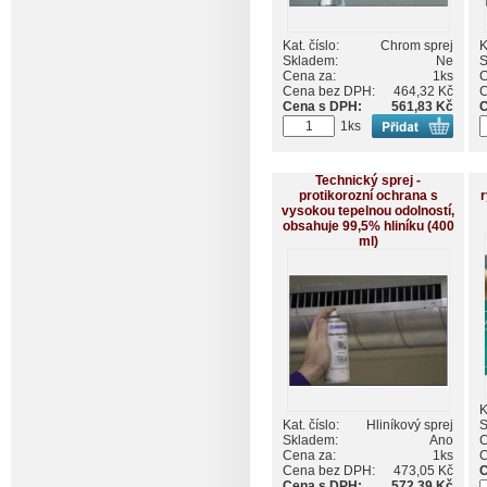
Kat. číslo:
Chrom sprej
K
Skladem:
Ne
S
Cena za:
1ks
C
Cena bez DPH:
464,32 Kč
C
Cena s DPH:
561,83 Kč
C
1ks
Technický sprej -
protikorozní ochrana s
r
vysokou tepelnou odolností,
obsahuje 99,5% hliníku (400
ml)
K
Kat. číslo:
Hliníkový sprej
S
Skladem:
Ano
C
Cena za:
1ks
C
Cena bez DPH:
473,05 Kč
C
Cena s DPH:
572,39 Kč