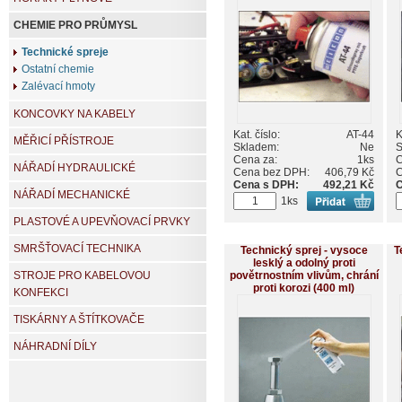
CHEMIE PRO PRŮMYSL
Technické spreje
Ostatní chemie
Zalévací hmoty
KONCOVKY NA KABELY
Kat. číslo:
AT-44
K
MĚŘICÍ PŘÍSTROJE
Skladem:
Ne
S
Cena za:
1ks
C
NÁŘADÍ HYDRAULICKÉ
Cena bez DPH:
406,79 Kč
C
Cena s DPH:
492,21 Kč
C
NÁŘADÍ MECHANICKÉ
1ks
PLASTOVÉ A UPEVŇOVACÍ PRVKY
SMRŠŤOVACÍ TECHNIKA
Technický sprej - vysoce
T
lesklý a odolný proti
povětrnostním vlivům, chrání
STROJE PRO KABELOVOU
proti korozi (400 ml)
KONFEKCI
TISKÁRNY A ŠTÍTKOVAČE
NÁHRADNÍ DÍLY