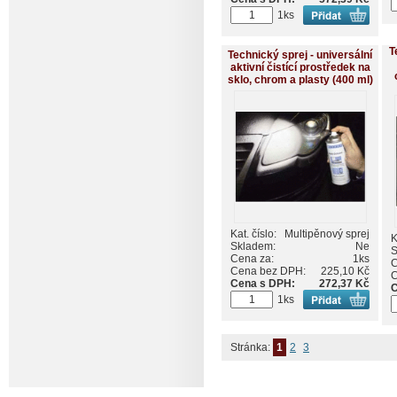
1ks
T
Technický sprej - universální
aktivní čistící prostředek na
sklo, chrom a plasty (400 ml)
Kat. číslo:
Multipěnový sprej
K
Skladem:
Ne
S
Cena za:
1ks
C
Cena bez DPH:
225,10 Kč
C
Cena s DPH:
272,37 Kč
C
1ks
Stránka:
1
2
3