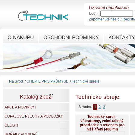
Uživatel nepřihlášen
Login:
Zapomenuté heslo
/
Registr
O NÁKUPU
OBCHODNÍ PODMÍNKY
KONTAKTY
Na úvod
/
CHEMIE PRO PRŮMYSL
/
Technické spreje
Katalog zboží
Technické spreje
Stránka:
1
2
3
AKCE A NOVINKY !
CUPALOVÉ PLECHY A PODLOŽKY
Technický sprej -
všestranný, velmi účinný
prostředek s teflonem pro
ČELISTI
nižší tření (400 ml)
HOŘÁKY PLYNOVÉ