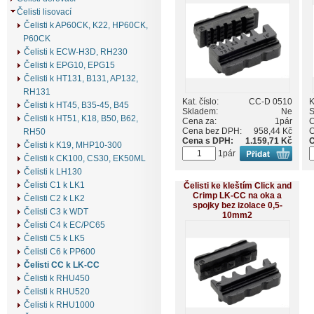
Čelisti lisovací
Čelisti k AP60CK, K22, HP60CK,
P60CK
Čelisti k ECW-H3D, RH230
Čelisti k EPG10, EPG15
Čelisti k HT131, B131, AP132,
RH131
Kat. číslo:
CC-D 0510
K
Čelisti k HT45, B35-45, B45
Skladem:
Ne
S
Čelisti k HT51, K18, B50, B62,
Cena za:
1pár
C
Cena bez DPH:
958,44 Kč
C
RH50
Cena s DPH:
1.159,71 Kč
C
Čelisti k K19, MHP10-300
1pár
Čelisti k CK100, CS30, EK50ML
Čelisti k LH130
Čelisti C1 k LK1
Čelisti ke kleštím Click and
Crimp LK-CC na oka a
Čelisti C2 k LK2
spojky bez izolace 0,5-
Čelisti C3 k WDT
10mm2
Čelisti C4 k EC/PC65
Čelisti C5 k LK5
Čelisti C6 k PP600
Čelisti CC k LK-CC
Čelisti k RHU450
Čelisti k RHU520
Čelisti k RHU1000