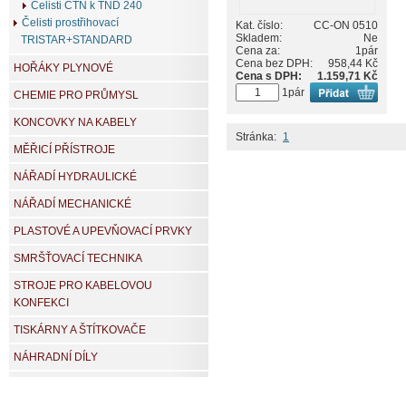
Čelisti CTN k TND 240
Čelisti prostřihovací
Kat. číslo:
CC-ON 0510
Skladem:
Ne
TRISTAR+STANDARD
Cena za:
1pár
Cena bez DPH:
958,44 Kč
HOŘÁKY PLYNOVÉ
Cena s DPH:
1.159,71 Kč
1pár
CHEMIE PRO PRŮMYSL
KONCOVKY NA KABELY
Stránka:
1
MĚŘICÍ PŘÍSTROJE
NÁŘADÍ HYDRAULICKÉ
NÁŘADÍ MECHANICKÉ
PLASTOVÉ A UPEVŇOVACÍ PRVKY
SMRŠŤOVACÍ TECHNIKA
STROJE PRO KABELOVOU
KONFEKCI
TISKÁRNY A ŠTÍTKOVAČE
NÁHRADNÍ DÍLY