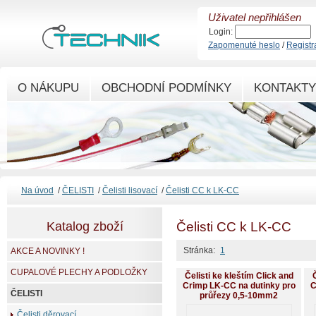
Uživatel nepřihlášen
Login:
Zapomenuté heslo
/
Registr
O NÁKUPU
OBCHODNÍ PODMÍNKY
KONTAKTY
Na úvod
/
ČELISTI
/
Čelisti lisovací
/
Čelisti CC k LK-CC
Katalog zboží
Čelisti CC k LK-CC
Stránka:
1
AKCE A NOVINKY !
CUPALOVÉ PLECHY A PODLOŽKY
Čelisti ke kleštím Click and
Č
Crimp LK-CC na dutinky pro
C
ČELISTI
průřezy 0,5-10mm2
Čelisti děrovací