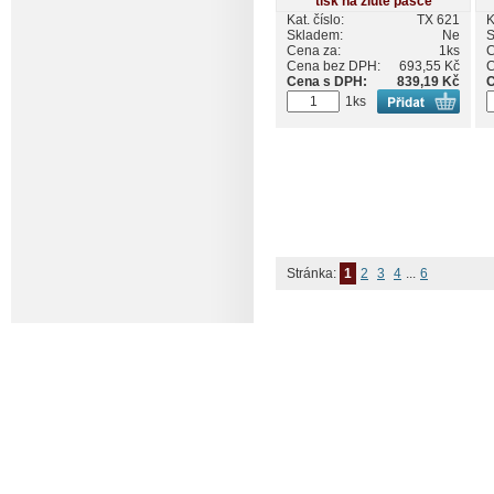
Kat. číslo:
TX 621
K
Skladem:
Ne
S
Cena za:
1ks
C
Cena bez DPH:
693,55 Kč
C
Cena s DPH:
839,19 Kč
C
1ks
Stránka:
1
2
3
4
...
6