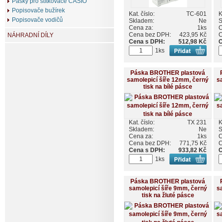
Pásky pro štítkovače CASIO
Popisovače bužírek
Kat. číslo:
TC-601
K
Popisovače vodičů
Skladem:
Ne
S
Cena za:
1ks
C
Cena bez DPH:
423,95 Kč
C
NÁHRADNÍ DÍLY
Cena s DPH:
512,98 Kč
C
1ks
Páska BROTHER plastová
samolepicí šíře 12mm, černý
s
tisk na bílé pásce
Kat. číslo:
TX 231
K
Skladem:
Ne
S
Cena za:
1ks
C
Cena bez DPH:
771,75 Kč
C
Cena s DPH:
933,82 Kč
C
1ks
Páska BROTHER plastová
samolepicí šíře 9mm, černý
s
tisk na žluté pásce