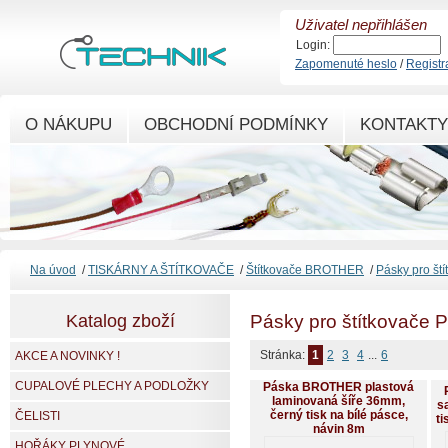
Uživatel nepřihlášen
Login:
Zapomenuté heslo
/
Registr
O NÁKUPU
OBCHODNÍ PODMÍNKY
KONTAKTY
Na úvod
/
TISKÁRNY A ŠTÍTKOVAČE
/
Štítkovače BROTHER
/
Pásky pro št
Katalog zboží
Pásky pro štítkovače 
Stránka:
1
2
3
4
...
6
AKCE A NOVINKY !
CUPALOVÉ PLECHY A PODLOŽKY
Páska BROTHER plastová
laminovaná šíře 36mm,
s
černý tisk na bílé pásce,
ČELISTI
ti
návin 8m
HOŘÁKY PLYNOVÉ