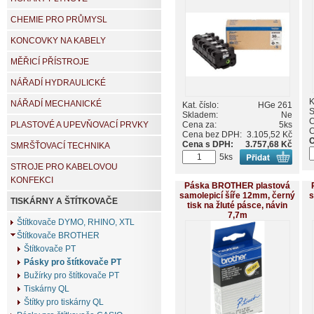
CHEMIE PRO PRŮMYSL
KONCOVKY NA KABELY
MĚŘICÍ PŘÍSTROJE
NÁŘADÍ HYDRAULICKÉ
K
NÁŘADÍ MECHANICKÉ
Kat. číslo:
HGe 261
S
Skladem:
Ne
C
Cena za:
5ks
PLASTOVÉ A UPEVŇOVACÍ PRVKY
C
Cena bez DPH:
3.105,52 Kč
C
Cena s DPH:
3.757,68 Kč
SMRŠŤOVACÍ TECHNIKA
5ks
STROJE PRO KABELOVOU
KONFEKCI
Páska BROTHER plastová
samolepicí šíře 12mm, černý
s
TISKÁRNY A ŠTÍTKOVAČE
tisk na žluté pásce, návin
7,7m
Štítkovače DYMO, RHINO, XTL
Štítkovače BROTHER
Štítkovače PT
Pásky pro štítkovače PT
Bužírky pro štítkovače PT
Tiskárny QL
Štítky pro tiskárny QL