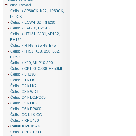
Čelisti lisovací
Čelisti k AP60CK, K22, HP60CK,
P60CK
Čelisti k ECW-H3D, RH230
Čelisti k EPG10, EPG15
Čelisti k HT131, B131, AP132,
RH131
Čelisti k HT45, B35-45, B45
Čelisti k HT51, K18, B50, B62,
RH50
Čelisti k K19, MHP10-300
Čelisti k CK100, CS30, EK50ML
Čelisti k LH130
Čelisti C1 k LK1
Čelisti C2 k LK2
Čelisti C3 k WDT
Čelisti C4 k EC/PC65
Čelisti C5 k LK5
Čelisti C6 k PP600
Čelisti CC k LK-CC
Čelisti k RHU450
Čelisti k RHU520
Čelisti k RHU1000