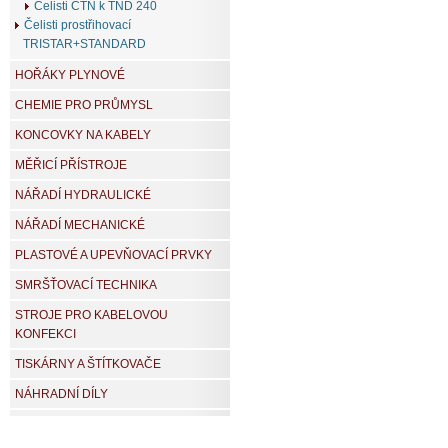
Čelisti CTN k TND 240
Čelisti prostřihovací
TRISTAR+STANDARD
HOŘÁKY PLYNOVÉ
CHEMIE PRO PRŮMYSL
KONCOVKY NA KABELY
MĚŘICÍ PŘÍSTROJE
NÁŘADÍ HYDRAULICKÉ
NÁŘADÍ MECHANICKÉ
PLASTOVÉ A UPEVŇOVACÍ PRVKY
SMRŠŤOVACÍ TECHNIKA
STROJE PRO KABELOVOU
KONFEKCI
TISKÁRNY A ŠTÍTKOVAČE
NÁHRADNÍ DÍLY