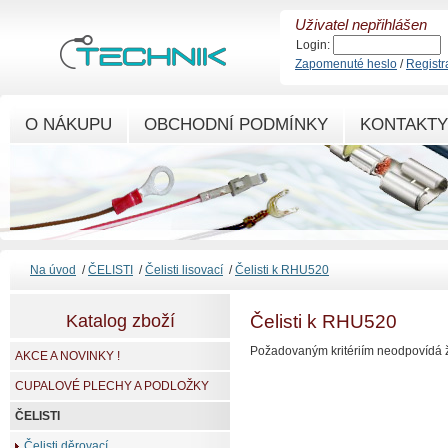
Uživatel nepřihlášen
Login:
Zapomenuté heslo
/
Registr
O NÁKUPU
OBCHODNÍ PODMÍNKY
KONTAKTY
Na úvod
/
ČELISTI
/
Čelisti lisovací
/
Čelisti k RHU520
Katalog zboží
Čelisti k RHU520
Požadovaným kritériím neodpovídá ž
AKCE A NOVINKY !
CUPALOVÉ PLECHY A PODLOŽKY
ČELISTI
Čelisti děrovací