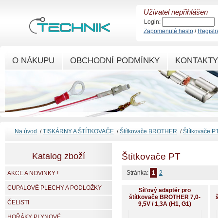
Uživatel nepřihlášen
Login:
Zapomenuté heslo
/
Registr
O NÁKUPU
OBCHODNÍ PODMÍNKY
KONTAKTY
Na úvod
/
TISKÁRNY A ŠTÍTKOVAČE
/
Štítkovače BROTHER
/
Štítkovače P
Katalog zboží
Štítkovače PT
Stránka:
1
2
AKCE A NOVINKY !
CUPALOVÉ PLECHY A PODLOŽKY
Síťový adaptér pro
štítkovače BROTHER 7,0-
ČELISTI
9,5V / 1,3A (H1, G1)
HOŘÁKY PLYNOVÉ