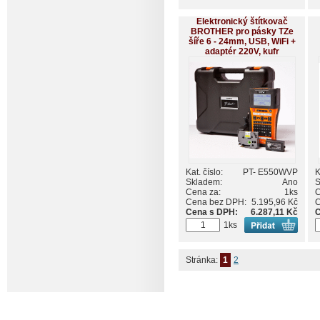
Elektronický štítkovač
BROTHER pro pásky TZe
šíře 6 - 24mm, USB, WiFi +
adaptér 220V, kufr
Kat. číslo:
PT- E550WVP
K
Skladem:
Ano
S
Cena za:
1ks
C
Cena bez DPH:
5.195,96 Kč
C
Cena s DPH:
6.287,11 Kč
C
1ks
Stránka:
1
2