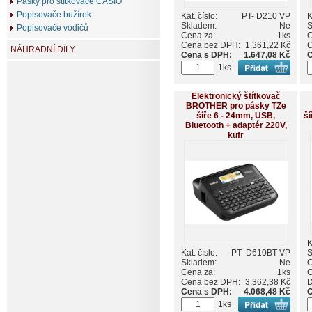
Pásky pro štítkovače CASIO
Popisovače bužírek
Kat. číslo:
PT- D210 VP
K
Skladem:
Ne
S
Popisovače vodičů
Cena za:
1ks
C
Cena bez DPH:
1.361,22 Kč
C
NÁHRADNÍ DÍLY
Cena s DPH:
1.647,08 Kč
C
1ks
Elektronický štítkovač
BROTHER pro pásky TZe
šíře 6 - 24mm, USB,
ší
Bluetooth + adaptér 220V,
kufr
K
Kat. číslo:
PT- D610BT VP
S
Skladem:
Ne
C
Cena za:
1ks
C
Cena bez DPH:
3.362,38 Kč
Cena s DPH:
4.068,48 Kč
C
1ks