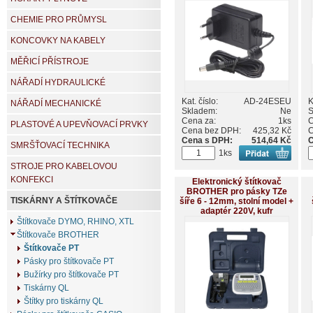
CHEMIE PRO PRŮMYSL
KONCOVKY NA KABELY
MĚŘICÍ PŘÍSTROJE
NÁŘADÍ HYDRAULICKÉ
Kat. číslo:
AD-24ESEU
K
NÁŘADÍ MECHANICKÉ
Skladem:
Ne
S
Cena za:
1ks
C
PLASTOVÉ A UPEVŇOVACÍ PRVKY
Cena bez DPH:
425,32 Kč
C
Cena s DPH:
514,64 Kč
C
SMRŠŤOVACÍ TECHNIKA
1ks
STROJE PRO KABELOVOU
KONFEKCI
Elektronický štítkovač
BROTHER pro pásky TZe
TISKÁRNY A ŠTÍTKOVAČE
šíře 6 - 12mm, stolní model +
adaptér 220V, kufr
Štítkovače DYMO, RHINO, XTL
Štítkovače BROTHER
Štítkovače PT
Pásky pro štítkovače PT
Bužírky pro štítkovače PT
Tiskárny QL
Štítky pro tiskárny QL