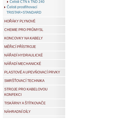
Čelisti CTN k TND 240
Čelisti prostřihovací
TRISTAR+STANDARD
HOŘÁKY PLYNOVÉ
CHEMIE PRO PRŮMYSL
KONCOVKY NA KABELY
MĚŘICÍ PŘÍSTROJE
NÁŘADÍ HYDRAULICKÉ
NÁŘADÍ MECHANICKÉ
PLASTOVÉ A UPEVŇOVACÍ PRVKY
SMRŠŤOVACÍ TECHNIKA
STROJE PRO KABELOVOU
KONFEKCI
TISKÁRNY A ŠTÍTKOVAČE
NÁHRADNÍ DÍLY