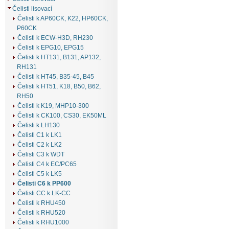
Čelisti lisovací
Čelisti k AP60CK, K22, HP60CK,
P60CK
Čelisti k ECW-H3D, RH230
Čelisti k EPG10, EPG15
Čelisti k HT131, B131, AP132,
RH131
Čelisti k HT45, B35-45, B45
Čelisti k HT51, K18, B50, B62,
RH50
Čelisti k K19, MHP10-300
Čelisti k CK100, CS30, EK50ML
Čelisti k LH130
Čelisti C1 k LK1
Čelisti C2 k LK2
Čelisti C3 k WDT
Čelisti C4 k EC/PC65
Čelisti C5 k LK5
Čelisti C6 k PP600
Čelisti CC k LK-CC
Čelisti k RHU450
Čelisti k RHU520
Čelisti k RHU1000