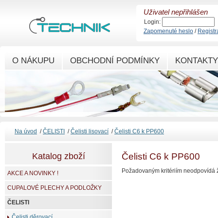
Uživatel nepřihlášen
Login:
Zapomenuté heslo
/
Registr
O NÁKUPU
OBCHODNÍ PODMÍNKY
KONTAKTY
Na úvod
/
ČELISTI
/
Čelisti lisovací
/
Čelisti C6 k PP600
Katalog zboží
Čelisti C6 k PP600
Požadovaným kritériím neodpovídá ž
AKCE A NOVINKY !
CUPALOVÉ PLECHY A PODLOŽKY
ČELISTI
Čelisti děrovací