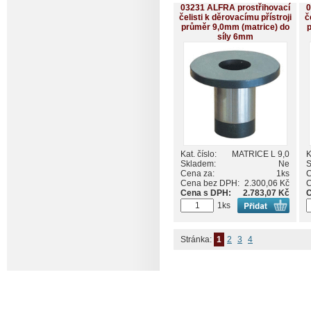
03231 ALFRA prostřihovací
0
čelisti k děrovacímu přístroji
č
průměr 9,0mm (matrice) do
p
síly 6mm
Kat. číslo:
MATRICE L 9,0
K
Skladem:
Ne
S
Cena za:
1ks
C
Cena bez DPH:
2.300,06 Kč
C
Cena s DPH:
2.783,07 Kč
C
1ks
Stránka:
1
2
3
4