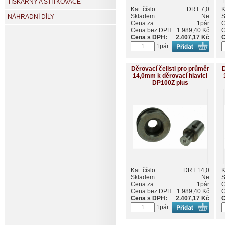
TISKÁRNY A ŠTÍTKOVAČE
Kat. číslo:
DRT 7,0
K
Skladem:
Ne
S
NÁHRADNÍ DÍLY
Cena za:
1pár
C
Cena bez DPH:
1.989,40 Kč
C
Cena s DPH:
2.407,17 Kč
C
1pár
Děrovací čelisti pro průměr
D
14,0mm k děrovací hlavici
DP100Z plus
Kat. číslo:
DRT 14,0
K
Skladem:
Ne
S
Cena za:
1pár
C
Cena bez DPH:
1.989,40 Kč
C
Cena s DPH:
2.407,17 Kč
C
1pár