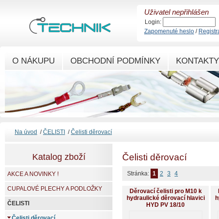
Uživatel nepřihlášen
Login:
Zapomenuté heslo
/
Registr
O NÁKUPU
OBCHODNÍ PODMÍNKY
KONTAKTY
Na úvod
/
ČELISTI
/
Čelisti děrovací
Katalog zboží
Čelisti děrovací
Stránka:
1
2
3
4
AKCE A NOVINKY !
CUPALOVÉ PLECHY A PODLOŽKY
Děrovací čelisti pro M10 k
hydraulické děrovací hlavici
h
ČELISTI
HYD PV 18/10
Čelisti děrovací