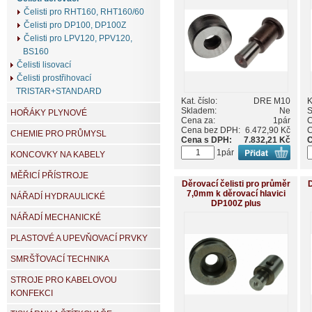
Čelisti pro RHT160, RHT160/60
Čelisti pro DP100, DP100Z
Čelisti pro LPV120, PPV120,
BS160
Čelisti lisovací
Čelisti prostřihovací
TRISTAR+STANDARD
Kat. číslo:
DRE M10
K
Skladem:
Ne
S
HOŘÁKY PLYNOVÉ
Cena za:
1pár
C
Cena bez DPH:
6.472,90 Kč
C
CHEMIE PRO PRŮMYSL
Cena s DPH:
7.832,21 Kč
C
1pár
KONCOVKY NA KABELY
MĚŘICÍ PŘÍSTROJE
Děrovací čelisti pro průměr
D
7,0mm k děrovací hlavici
NÁŘADÍ HYDRAULICKÉ
DP100Z plus
NÁŘADÍ MECHANICKÉ
PLASTOVÉ A UPEVŇOVACÍ PRVKY
SMRŠŤOVACÍ TECHNIKA
STROJE PRO KABELOVOU
KONFEKCI