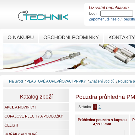
Uživatel nepřihlášen
Login:
Zapomenuté heslo
/
Registr
O NÁKUPU
OBCHODNÍ PODMÍNKY
KONTAKTY
Na úvod
/
PLASTOVÉ A UPEVŇOVACÍ PRVKY
/
Značení vodičů
/
Pouzdra 
Katalog zboží
Pouzdra průhledná P
Stránka:
1
2
AKCE A NOVINKY !
CUPALOVÉ PLECHY A PODLOŽKY
Průhledná pouzdra s kapsou
P
4,5x33mm
ČELISTI
HOŘÁKY PLYNOVÉ