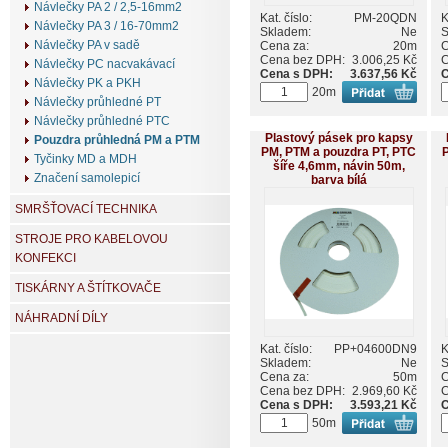
Návlečky PA 2 / 2,5-16mm2
Kat. číslo:
PM-20QDN
K
Návlečky PA 3 / 16-70mm2
Skladem:
Ne
S
Návlečky PA v sadě
Cena za:
20m
C
Cena bez DPH:
3.006,25 Kč
C
Návlečky PC nacvakávací
Cena s DPH:
3.637,56 Kč
C
Návlečky PK a PKH
20m
Návlečky průhledné PT
Návlečky průhledné PTC
Plastový pásek pro kapsy
Pouzdra průhledná PM a PTM
PM, PTM a pouzdra PT, PTC
Tyčinky MD a MDH
šíře 4,6mm, návin 50m,
Značení samolepicí
barva bílá
SMRŠŤOVACÍ TECHNIKA
STROJE PRO KABELOVOU
KONFEKCI
TISKÁRNY A ŠTÍTKOVAČE
NÁHRADNÍ DÍLY
Kat. číslo:
PP+04600DN9
K
Skladem:
Ne
S
Cena za:
50m
C
Cena bez DPH:
2.969,60 Kč
C
Cena s DPH:
3.593,21 Kč
C
50m