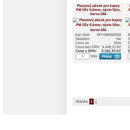
Plastový pásek pro kapsy
PM šíře 9,0mm, návin 50m,
barva bílá
Kat. číslo:
PP+09000DN9
K
Skladem:
Ne
S
Cena za:
50m
C
Cena bez DPH:
4.448,22 Kč
C
Cena s DPH:
5.382,35 Kč
C
50m
Stránka:
1
2