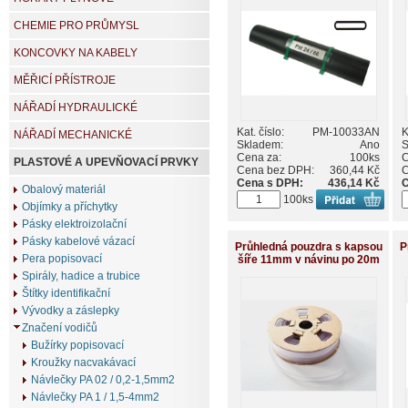
CHEMIE PRO PRŮMYSL
KONCOVKY NA KABELY
MĚŘICÍ PŘÍSTROJE
NÁŘADÍ HYDRAULICKÉ
Kat. číslo:
PM-10033AN
K
NÁŘADÍ MECHANICKÉ
Skladem:
Ano
S
Cena za:
100ks
C
PLASTOVÉ A UPEVŇOVACÍ PRVKY
Cena bez DPH:
360,44 Kč
C
Cena s DPH:
436,14 Kč
C
Obalový materiál
100ks
Objímky a příchytky
Pásky elektroizolační
Pásky kabelové vázací
Průhledná pouzdra s kapsou
P
Pera popisovací
šíře 11mm v návinu po 20m
Spirály, hadice a trubice
Štítky identifikační
Vývodky a záslepky
Značení vodičů
Bužírky popisovací
Kroužky nacvakávací
Návlečky PA 02 / 0,2-1,5mm2
Návlečky PA 1 / 1,5-4mm2