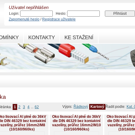
Uživatel nepřihlášen
Login:
Heslo:
Zapomenuté heslo
/
Registrace uživatele
DMÍNKY
KONTAKTY
KE STAŽENÍ
ka
Výpis:
Řádkový
Kartový
Řadit podle:
Kat. 
tránka:
1
2
3
4
...
62
ko lisovací Al plné do 36kV
Oko lisovací Al plné do 36kV
Oko lisovací Al 
le DIN 46329 bez kontaktní
dle DIN 46329 bez kontaktní
dle DIN 46329 b
vazelíny, průřez 16mm2/M8
vazelíny, průřez 16mm2/M10
vazelíny, průř
(10/160/960ks)
(10/160/960ks)
(10/160/9