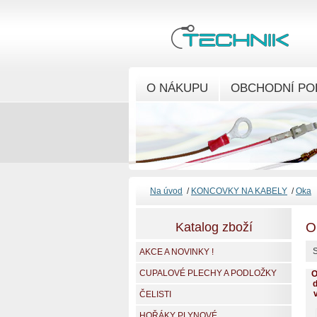
O NÁKUPU
OBCHODNÍ PO
Na úvod
/
KONCOVKY NA KABELY
/
Oka
Katalog zboží
O
S
AKCE A NOVINKY !
CUPALOVÉ PLECHY A PODLOŽKY
O
d
ČELISTI
HOŘÁKY PLYNOVÉ