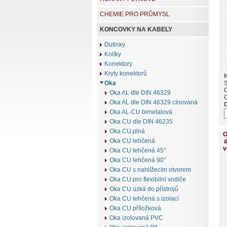
CHEMIE PRO PRŮMYSL
KONCOVKY NA KABELY
Dutinky
Kolíky
Konektory
Kryty konektorů
K
Oka
Oka AL dle DIN 46329
Oka AL dle DIN 46329 cínovaná
Oka AL-CU bimetalová
Oka CU dle DIN 46235
Oka CU plná
O
Oka CU lehčená
d
v
Oka CU lehčená 45°
Oka CU lehčená 90°
Oka CU s nahlížecím otvorem
Oka CU pro flexibilní vodiče
Oka CU úzká do přístrojů
Oka CU lehčená s izolací
Oka CU příložková
Oka izolovaná PVC