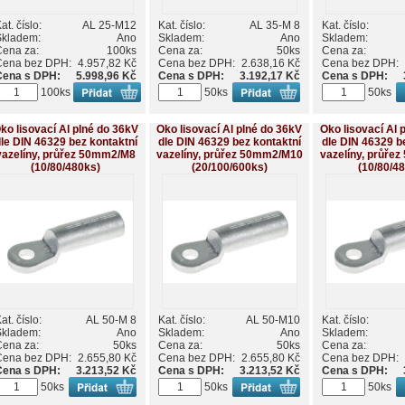
at. číslo:
AL 25-M12
Kat. číslo:
AL 35-M 8
Kat. číslo:
Skladem:
Ano
Skladem:
Ano
Skladem:
Cena za:
100ks
Cena za:
50ks
Cena za:
Cena bez DPH:
4.957,82 Kč
Cena bez DPH:
2.638,16 Kč
Cena bez DPH:
Cena s DPH:
5.998,96 Kč
Cena s DPH:
3.192,17 Kč
Cena s DPH:
100ks
50ks
50ks
ko lisovací Al plné do 36kV
Oko lisovací Al plné do 36kV
Oko lisovací Al 
le DIN 46329 bez kontaktní
dle DIN 46329 bez kontaktní
dle DIN 46329 b
vazelíny, průřez 50mm2/M8
vazelíny, průřez 50mm2/M10
vazelíny, průře
(10/80/480ks)
(20/100/600ks)
(10/80/4
at. číslo:
AL 50-M 8
Kat. číslo:
AL 50-M10
Kat. číslo:
Skladem:
Ano
Skladem:
Ano
Skladem:
Cena za:
50ks
Cena za:
50ks
Cena za:
Cena bez DPH:
2.655,80 Kč
Cena bez DPH:
2.655,80 Kč
Cena bez DPH:
Cena s DPH:
3.213,52 Kč
Cena s DPH:
3.213,52 Kč
Cena s DPH:
50ks
50ks
50ks