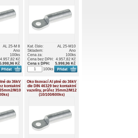
AL 25-M 8
Kat. číslo:
AL 25-M10
Ano
Skladem:
Ano
100ks
Cena za:
100ks
4.957,82 Kč
Cena bez DPH:
4.957,82 Kč
5.998,96 Kč
Cena s DPH:
5.998,96 Kč
100ks
plné do 36kV
Oko lisovací Al plné do 36kV
ez kontaktní
dle DIN 46329 bez kontaktní
z 35mm2/M10
vazelíny, průřez 35mm2/M12
00ks)
(10/100/600ks)