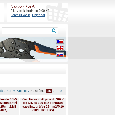
Nákupní košík
0 ks v celk. hodnotě 0,00 Kč
Zobrazit košík
|
Objednat
čísla
Ceny
Abecedy
Na stránku:
16
24
48
plné do 36kV
Oko lisovací Al plné do 36kV
ez kontaktní
dle DIN 46329 bez kontaktní
ez 25mm2/M8
vazelíny, průřez 25mm2/M10
60ks)
(10/160/960ks)