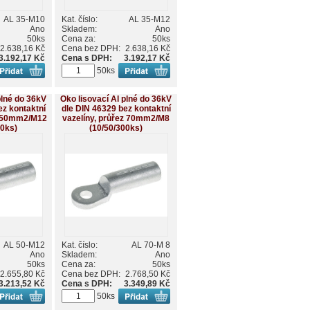
AL 35-M10
Kat. číslo:
AL 35-M12
Ano
Skladem:
Ano
50ks
Cena za:
50ks
2.638,16 Kč
Cena bez DPH:
2.638,16 Kč
3.192,17 Kč
Cena s DPH:
3.192,17 Kč
50ks
plné do 36kV
Oko lisovací Al plné do 36kV
ez kontaktní
dle DIN 46329 bez kontaktní
z 50mm2/M12
vazelíny, průřez 70mm2/M8
80ks)
(10/50/300ks)
AL 50-M12
Kat. číslo:
AL 70-M 8
Ano
Skladem:
Ano
50ks
Cena za:
50ks
2.655,80 Kč
Cena bez DPH:
2.768,50 Kč
3.213,52 Kč
Cena s DPH:
3.349,89 Kč
50ks