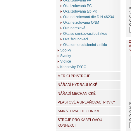
Oka izolovaná PA
Oka izolovaná PC
K
Oka izolovaná typ PK
Oka neizolovaná dle DIN 46234
Oka neizolovaná ONM
Oka nerezová
Oka se smršťovací bužírkou
Oka šroubovací
O
Oka termorezistentní z niklu
d
Spojky
Svorky
Vidlice
Koncovky TYCO
MĚŘICÍ PŘÍSTROJE
NÁŘADÍ HYDRAULICKÉ
NÁŘADÍ MECHANICKÉ
PLASTOVÉ A UPEVŇOVACÍ PRVKY
K
SMRŠŤOVACÍ TECHNIKA
STROJE PRO KABELOVOU
KONFEKCI