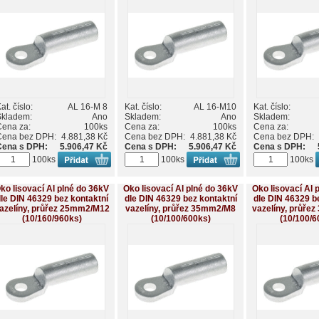
at. číslo:
AL 16-M 8
Kat. číslo:
AL 16-M10
Kat. číslo:
Skladem:
Ano
Skladem:
Ano
Skladem:
Cena za:
100ks
Cena za:
100ks
Cena za:
Cena bez DPH:
4.881,38 Kč
Cena bez DPH:
4.881,38 Kč
Cena bez DPH:
Cena s DPH:
5.906,47 Kč
Cena s DPH:
5.906,47 Kč
Cena s DPH:
100ks
100ks
100ks
ko lisovací Al plné do 36kV
Oko lisovací Al plné do 36kV
Oko lisovací Al 
le DIN 46329 bez kontaktní
dle DIN 46329 bez kontaktní
dle DIN 46329 b
azelíny, průřez 25mm2/M12
vazelíny, průřez 35mm2/M8
vazelíny, průře
(10/160/960ks)
(10/100/600ks)
(10/100/6