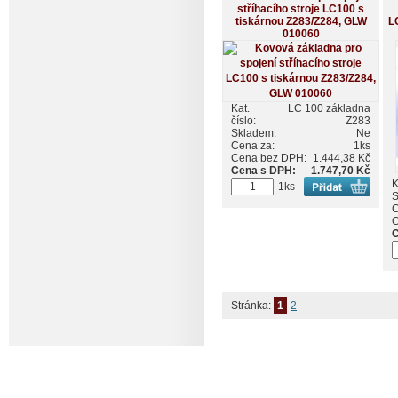
stříhacího stroje LC100 s
tiskárnou Z283/Z284, GLW
L
010060
Kat.
LC 100 základna
číslo:
Z283
Skladem:
Ne
Cena za:
1ks
Cena bez DPH:
1.444,38 Kč
Cena s DPH:
1.747,70 Kč
K
1ks
S
C
C
C
Stránka:
1
2