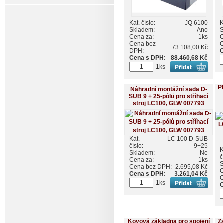
Kat. číslo:
JQ 6100
K
Skladem:
Ano
S
Cena za:
1ks
C
Cena bez
C
73.108,00 Kč
DPH:
C
Cena s DPH:
88.460,68 Kč
1ks
P
Náhradní montážní sada D-
SUB 9 + 25-pólů pro stříhací
stroj LC100, GLW 007793
Kat.
LC 100 D-SUB
číslo:
9+25
K
Skladem:
Ne
č
Cena za:
1ks
S
Cena bez DPH:
2.695,08 Kč
C
Cena s DPH:
3.261,04 Kč
C
1ks
C
Kovová základna pro spojení
Z