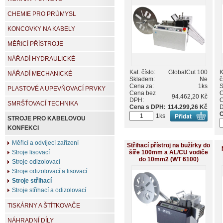
CHEMIE PRO PRŮMYSL
KONCOVKY NA KABELY
MĚŘICÍ PŘÍSTROJE
NÁŘADÍ HYDRAULICKÉ
Kat. číslo:
GlobalCut 100
K
NÁŘADÍ MECHANICKÉ
Skladem:
Ne
č
Cena za:
1ks
S
PLASTOVÉ A UPEVŇOVACÍ PRVKY
Cena bez
C
94.462,20 Kč
DPH:
C
SMRŠŤOVACÍ TECHNIKA
Cena s DPH:
114.299,26 Kč
C
1ks
STROJE PRO KABELOVOU
KONFEKCI
Měřicí a odvíjecí zařízení
Střihací přístroj na bužírky do
šíře 100mm a AL/CU vodiče
Stroje lisovací
do 10mm2 (WT 6100)
Stroje odizolovací
Stroje odizolovací a lisovací
Stroje střihací
Stroje střihací a odizolovací
TISKÁRNY A ŠTÍTKOVAČE
NÁHRADNÍ DÍLY