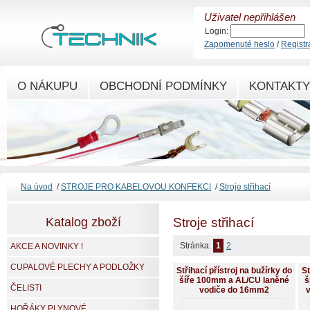
Uživatel nepřihlášen
Login:
Zapomenuté heslo
/
Registr
O NÁKUPU
OBCHODNÍ PODMÍNKY
KONTAKTY
Na úvod
/
STROJE PRO KABELOVOU KONFEKCI
/
Stroje střihací
Katalog zboží
Stroje střihací
Stránka:
1
2
AKCE A NOVINKY !
CUPALOVÉ PLECHY A PODLOŽKY
Střihací přístroj na bužírky do
St
šíře 100mm a AL/CU laněné
š
ČELISTI
vodiče do 16mm2
v
HOŘÁKY PLYNOVÉ