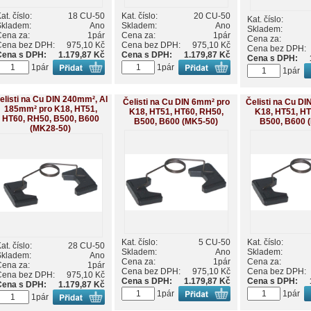
at. číslo:
18 CU-50
Kat. číslo:
20 CU-50
Kat. číslo:
Skladem:
Ano
Skladem:
Ano
Skladem:
Cena za:
1pár
Cena za:
1pár
Cena za:
Cena bez DPH:
975,10 Kč
Cena bez DPH:
975,10 Kč
Cena bez DPH:
Cena s DPH:
1.179,87 Kč
Cena s DPH:
1.179,87 Kč
Cena s DPH:
1pár
1pár
1pár
elisti na Cu DIN 240mm², Al
Čelisti na Cu DIN 6mm² pro
Čelisti na Cu D
185mm² pro K18, HT51,
K18, HT51, HT60, RH50,
K18, HT51, HT
HT60, RH50, B500, B600
B500, B600 (MK5-50)
B500, B600 
(MK28-50)
Kat. číslo:
5 CU-50
Kat. číslo:
at. číslo:
28 CU-50
Skladem:
Ano
Skladem:
Skladem:
Ano
Cena za:
1pár
Cena za:
Cena za:
1pár
Cena bez DPH:
975,10 Kč
Cena bez DPH:
Cena bez DPH:
975,10 Kč
Cena s DPH:
1.179,87 Kč
Cena s DPH:
Cena s DPH:
1.179,87 Kč
1pár
1pár
1pár