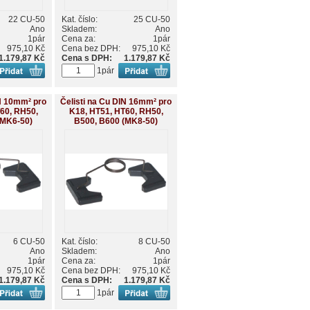
22 CU-50
Kat. číslo:
25 CU-50
Ano
Skladem:
Ano
1pár
Cena za:
1pár
975,10 Kč
Cena bez DPH:
975,10 Kč
1.179,87 Kč
Cena s DPH:
1.179,87 Kč
1pár
IN 10mm² pro
Čelisti na Cu DIN 16mm² pro
60, RH50,
K18, HT51, HT60, RH50,
(MK6-50)
B500, B600 (MK8-50)
6 CU-50
Kat. číslo:
8 CU-50
Ano
Skladem:
Ano
1pár
Cena za:
1pár
975,10 Kč
Cena bez DPH:
975,10 Kč
1.179,87 Kč
Cena s DPH:
1.179,87 Kč
1pár