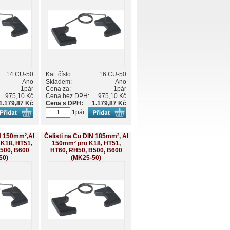
14 CU-50
Kat. číslo:
16 CU-50
Ano
Skladem:
Ano
1pár
Cena za:
1pár
975,10 Kč
Cena bez DPH:
975,10 Kč
1.179,87 Kč
Cena s DPH:
1.179,87 Kč
1pár
IN 150mm²,Al
Čelisti na Cu DIN 185mm², Al
K18, HT51,
150mm² pro K18, HT51,
500, B600
HT60, RH50, B500, B600
50)
(MK25-50)