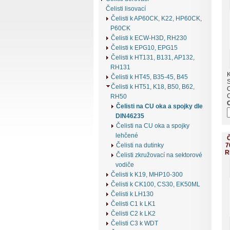
Čelisti lisovací
Čelisti k AP60CK, K22, HP60CK,
P60CK
Čelisti k ECW-H3D, RH230
Čelisti k EPG10, EPG15
Čelisti k HT131, B131, AP132,
RH131
K
Čelisti k HT45, B35-45, B45
Čelisti k HT51, K18, B50, B62,
RH50
Čelisti na CU oka a spojky dle
DIN46235
Čelisti na CU oka a spojky
lehčené
Č
7
Čelisti na dutinky
R
Čelisti zkružovací na sektorové
vodiče
Čelisti k K19, MHP10-300
Čelisti k CK100, CS30, EK50ML
Čelisti k LH130
Čelisti C1 k LK1
Čelisti C2 k LK2
Čelisti C3 k WDT