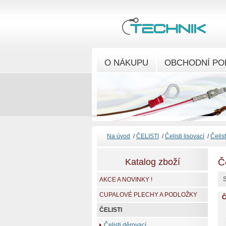
O NÁKUPU
OBCHODNÍ PO
Na úvod
/
ČELISTI
/
Čelisti lisovací
/
Čelis
Katalog zboží
Č
S
AKCE A NOVINKY !
CUPALOVÉ PLECHY A PODLOŽKY
Č
ČELISTI
Čelisti děrovací