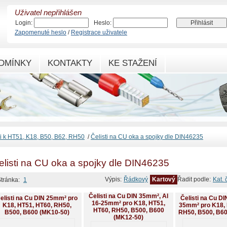
Uživatel nepřihlášen
Login:
Heslo:
Zapomenuté heslo
/
Registrace uživatele
DMÍNKY
KONTAKTY
KE STAŽENÍ
ti k HT51, K18, B50, B62, RH50
/
Čelisti na CU oka a spojky dle DIN46235
elisti na CU oka a spojky dle DIN46235
Výpis:
Řádkový
Kartový
Řadit podle:
Kat. 
tránka:
1
Čelisti na Cu DIN 35mm², Al
elisti na Cu DIN 25mm² pro
Čelisti na Cu D
16-25mm² pro K18, HT51,
K18, HT51, HT60, RH50,
35mm² pro K18, 
HT60, RH50, B500, B600
B500, B600 (MK10-50)
RH50, B500, B60
(MK12-50)