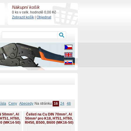
Nákupní košík
0 ks v celk. hodnotě 0,00 Kč
Zobrazit košík
|
Objednat
čísla
Ceny
Abecedy
Na stránku:
16
24
48
IN 50mm², Al
Čelisti na Cu DIN 70mm², Al
HT51, HT60,
50mm² pro K18, HT51, HT60,
0 (MK14-50)
RH50, B500, B600 (MK16-50)