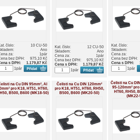
at. číslo:
10 CU-50
Kat. číslo:
Kat. číslo:
12 CU-50
Skladem:
Ano
Skladem:
Skladem:
Ano
Cena za:
1pár
Cena za:
Cena za:
1pár
Cena bez DPH:
975,10 Kč
Cena bez DPH:
Cena bez DPH:
975,10 Kč
Cena s DPH:
1.179,87 Kč
Cena s DPH:
Cena s DPH:
1.179,87 Kč
1pár
1pár
1pár
Čelisti na Cu D
elisti na Cu DIN 95mm², Al
Čelisti na Cu DIN 120mm²
95-120mm² pro 
0mm² pro K18, HT51, HT60,
pro K18, HT51, HT60, RH50,
HT60, RH50, B
H50, B500, B600 (MK18-50)
B500, B600 (MK20-50)
(MK22-