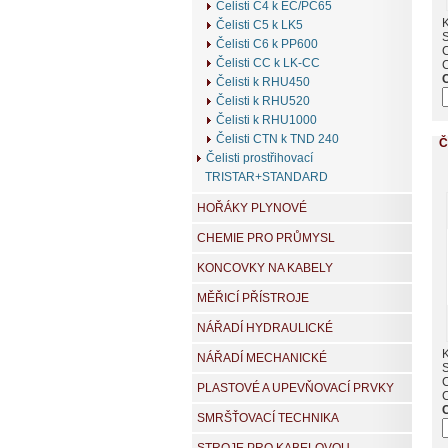
Čelisti C4 k EC/PC65
K
Čelisti C5 k LK5
Čelisti C6 k PP600
Čelisti CC k LK-CC
Čelisti k RHU450
Čelisti k RHU520
Čelisti k RHU1000
Čelisti CTN k TND 240
Č
Čelisti prostřihovací
TRISTAR+STANDARD
HOŘÁKY PLYNOVÉ
CHEMIE PRO PRŮMYSL
KONCOVKY NA KABELY
MĚŘICÍ PŘÍSTROJE
NÁŘADÍ HYDRAULICKÉ
K
NÁŘADÍ MECHANICKÉ
PLASTOVÉ A UPEVŇOVACÍ PRVKY
SMRŠŤOVACÍ TECHNIKA